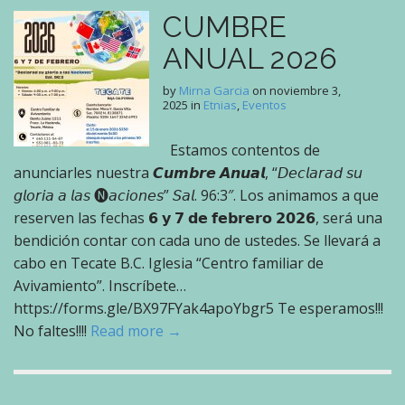
CUMBRE
ANUAL 2026
by
Mirna Garcia
on
noviembre 3,
2025
in
Etnias
,
Eventos
Estamos contentos de
anunciarles nuestra 𝘾𝙪𝙢𝙗𝙧𝙚 𝘼𝙣𝙪𝙖𝙡, “𝘋𝘦𝘤𝘭𝘢𝘳𝘢𝘥 𝘴𝘶
𝘨𝘭𝘰𝘳𝘪𝘢 𝘢 𝘭𝘢𝘴 🅝𝘢𝘤𝘪𝘰𝘯𝘦𝘴” 𝘚𝘢𝘭. 96:3″. Los animamos a que
reserven las fechas 𝟲 𝘆 𝟳 𝗱𝗲 𝗳𝗲𝗯𝗿𝗲𝗿𝗼 𝟮𝟬𝟮𝟲, será una
bendición contar con cada uno de ustedes. Se llevará a
cabo en Tecate B.C. Iglesia “Centro familiar de
Avivamiento”. Inscríbete…
https://forms.gle/BX97FYak4apoYbgr5 Te esperamos!!!
No faltes!!!!
Read more →